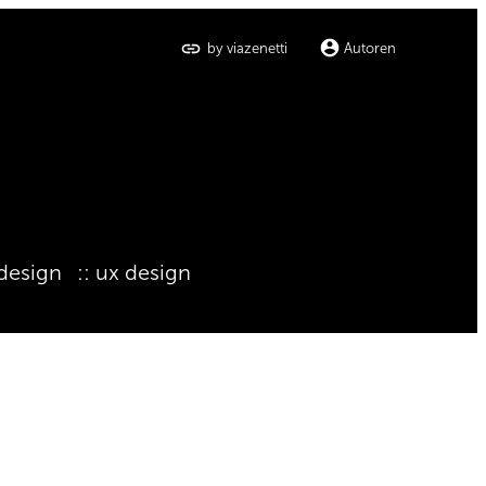
by viazenetti
Autoren
 design
ux design