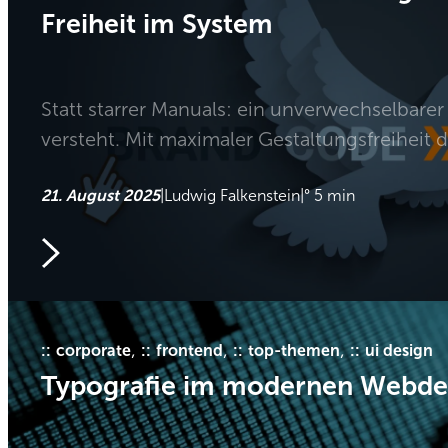
Freiheit im System
Statt starrer Manuals: ein unverwechselbarer
versteht. Mit maximaler Gestaltungsfreiheit
21. August 2025
|
Ludwig Falkenstein
|
° 5 min
>
, 
, 
, 
corporate
frontend
top-themen
ui design
Typografie im modernen Webde