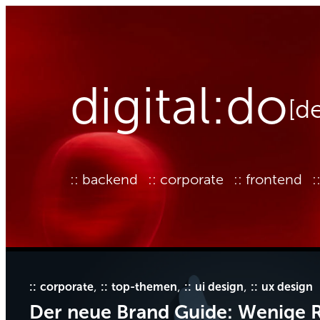
Zum
Inhalt
springen
digital:do
[d
backend
corporate
frontend
, 
, 
, 
corporate
top-themen
ui design
ux design
Der neue Brand Guide: Wenige 