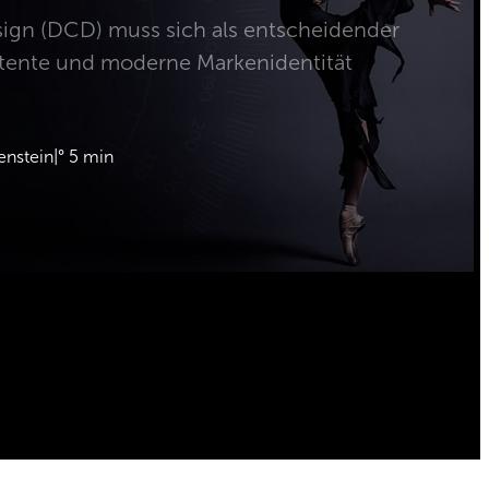
sign (DCD) muss sich als entscheidender
istente und moderne Markenidentität
enstein
|
° 5 min
ntakt
Impressum
Datenschutz
l
x