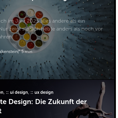
uch im Jahr 2025 alles andere als ein
ur zeigt sie sich heute anders als noch vor
ahren.
lkenstein
|
° 5 min
, 
, 
en
ui design
ux design
te Design: Die Zukunft der
t