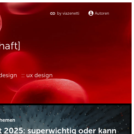
by viazenetti
Autoren
haft]
 design
ux design
themen
t 2025: superwichtig oder kann