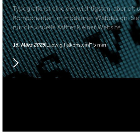
Typografie ist eine der wichtigsten, aber oft
Komponenten im modernen Webdesign. Sie b
nur die visuelle Ästhetik einer Website.
15. März 2025
|
Ludwig Falkenstein
|
° 5 min
>
viazenetti.de
©2025 viazenetti GmbH