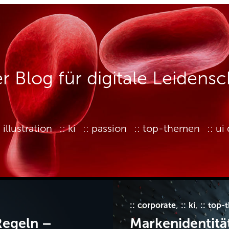
er Blog für digitale Leidensc
illustration
ki
passion
top-themen
ui
, 
, 
corporate
ki
top-
Regeln –
Markenidentitä