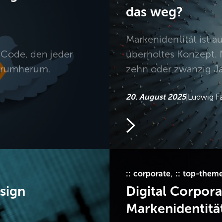
das weg?
Markenidentität ist a
 Code, den jeder
überholtes Konzept. N
 drumherum.
zehn oder zwanzig J
20. August 2025
|
Ludwig Fa
>
, 
corporate
top-them
sign
Digital Corpora
Markenidentitä