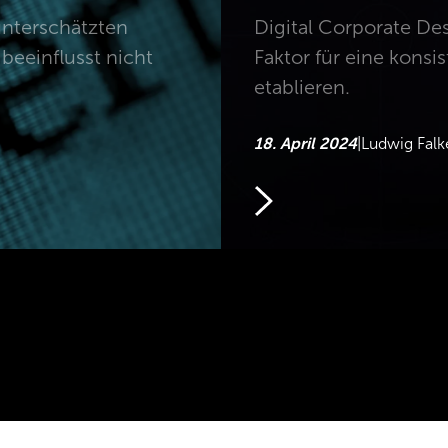
 unterschätzten
Digital Corporate De
eeinflusst nicht
Faktor für eine kons
etablieren.
18. April 2024
|
Ludwig Falk
>
Autoren
Ko